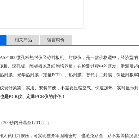
相关产品
留言询价
ASP1000微孔板热封仪又称封板机、封膜仪，是一款价格适中，经济
CR板、深孔板、酶标板以及细胞培养板）在检测过程中的蒸发、泄漏引
热封膜、光学热封膜（定量PCR）、热封膜。替代手工封膜，保证封板
仪设计紧凑，实用、安装简便，不需要压缩空气。快速加热，实时显示封
也是PCR仪、定量PCR仪的伴侣！
（300秒内升温至170℃）；
操作人员用力按压，可实现整齐牢固地密封，也避免贴歪、贴不紧等情况发