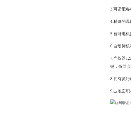
3.可适配
4.精确的
5.智能电
6.自动待
7.当仪器
键，仪器会
8.拥有灵
9.占地面积