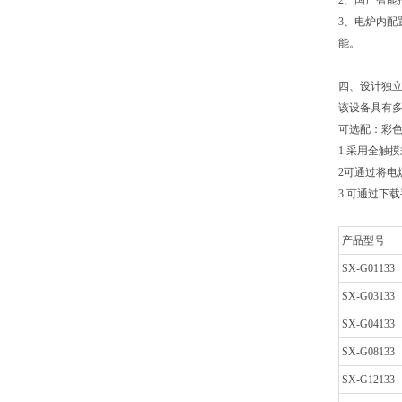
2、国产智能
3、电炉内配
能。
四、设计独
该设备具有
可选配：彩色
1 采用全触
2可通过将电
3 可通过下
产品型号
SX-G01133
SX-G03133
SX-G04133
SX-G08133
SX-G12133