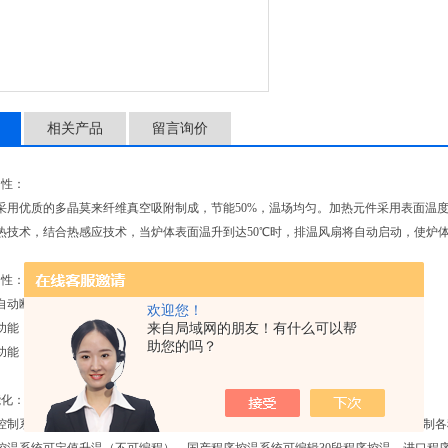
相关产品
留言询价
用性：
采用优质的多晶莫来纤维真空吸附制成，节能50%，温场均匀。加热元件采用表面温度1
热技术，结合热感应技术，当炉体表面温升到达50℃时，排温风扇将自动启动，使炉
全性：
自动断电功能，使炉门打开后自动断电。
欢迎您！
功能，当温度超过允许设定值后，自动断电及报警。
来自局域网的朋友！有什么可以帮
助您的吗？
功能，当炉体漏电时自动断电。以上功能确保了使用的安全性。
能化：
控制系统采用人工智能调节技术，具有PID调节、模糊控制、自整定功能，并可编制