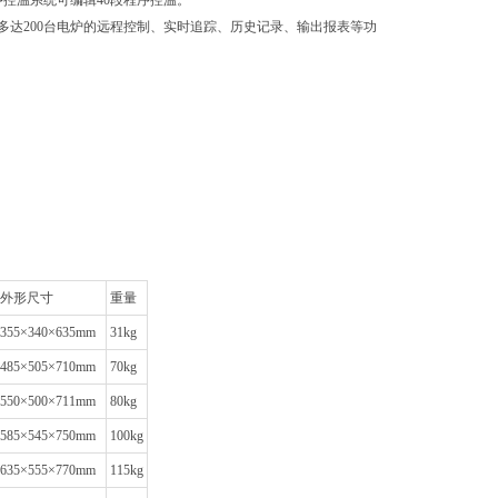
控温系统可编辑40段程序控温。
多达200台电炉的远程控制、实时追踪、历史记录、输出报表等功
外形尺寸
重量
355×340×635mm
31kg
485×505×710mm
70kg
550×500×711mm
80kg
585×545×750mm
100kg
635×555×770mm
115kg