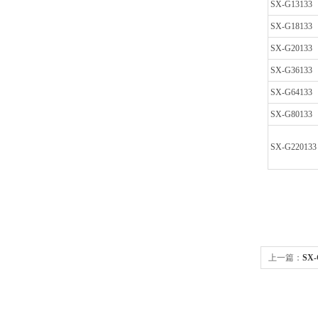
SX-G13133
SX-G18133
SX-G20133
SX-G36133
SX-G64133
SX-G80133
SX-G220133
上一篇：
SX
电炉SX-G081