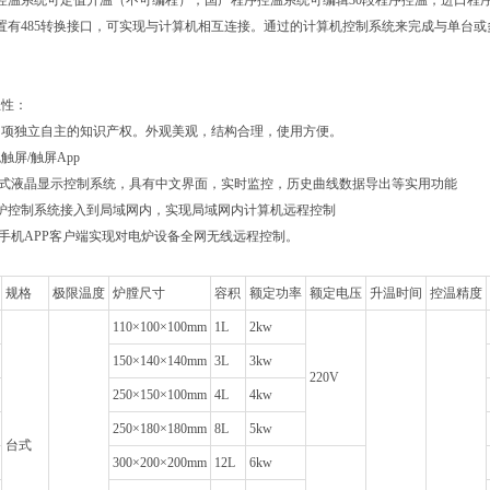
控温系统可定值升温（不可编程），国产程序控温系统可编辑30段程序控温，进口程序
置有485转换接口，可实现与计算机相互连接。通过的计算机控制系统来完成与单台或
立性：
多项独立自主的知识产权。外观美观，结构合理，使用方便。
触屏/触屏App
摸式液晶显示控制系统，具有中文界面，实时监控，历史曲线数据导出等实用功能
炉控制系统接入到局域网内，实现局域网内计算机远程控制
载手机APP客户端实现对电炉设备全网无线远程控制。
规格
极限温度
炉膛尺寸
容积
额定功率
额定电压
升温时间
控温精度
110×100×100mm
1L
2kw
150×140×140mm
3L
3kw
220V
250×150×100mm
4L
4kw
250×180×180mm
8L
5kw
台式
300×200×200mm
12L
6kw