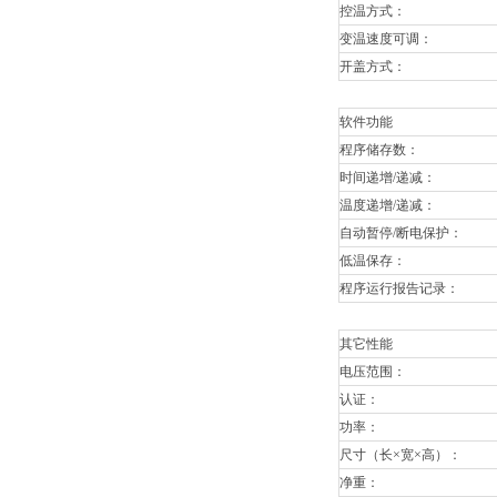
控温方式：
变温速度可调：
开盖方式：
软件功能
程序储存数：
时间递增/递减：
温度递增/递减：
自动暂停/断电保护：
低温保存：
程序运行报告记录：
其它性能
电压范围：
认证：
功率：
尺寸（长×宽×高）：
净重：