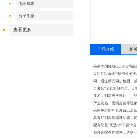
电泳成像
分子生物
查看更多
产品介绍
相
采用美国MARLOW公司
采用T-Optical™顶
同一通道荧光同步检测，
自带10“全真彩触控屏。无
技术，创新光学设计——S
产生发热、磨损走偏等现
采用免维护的长寿命LED
具有12列温度梯度功能，
配有朗基“优选qPCR设
另可选配多控软件，达到