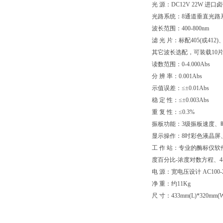
光 源：DC12V 22W 进口
光路系统：8通道垂直光路
波长范围：400-800nm
滤 光 片：标配405(或412)、
其它波长选配，可装载10
读数范围：0-4.000Abs
分 辨 率：0.001Abs
示值误差：≤±0.01Abs
稳 定 性：≤±0.003Abs
重 复 性：≤0.3%
振板功能：3级振板速度、时
显示操作：8吋彩色液晶屏
工 作 站：专业的酶标仪
度百分比-浓度对数方程、
电 源：宽电压设计 AC100-24
净 重：约11Kg
尺 寸：433mm(L)*320mm(W