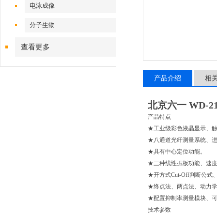
电泳成像
分子生物
查看更多
产品介绍
相
北京六一 WD-
产品特点
★工业级彩色液晶显示、
★八通道光纤测量系统、
★具有中心定位功能。
★三种线性振板功能、速
★开方式Cut-Off判断公
★终点法、两点法、动力学
★配置抑制率测量模块、
技术参数