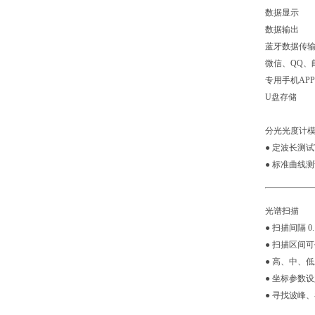
数据显示
数据输出 
蓝牙数据传输
微信、QQ、
专用手机AP
U盘存储
分光光度计
● 定波长测试
● 标准曲线
光谱扫描
● 扫描间隔 0.
● 扫描区间
● 高、中、低三
● 坐标参数
● 寻找波峰