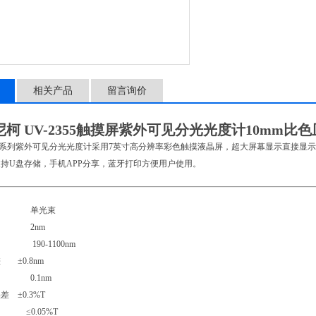
相关产品
留言询价
柯 UV-2355触摸屏紫外可见分光光度计10mm比色
355系列紫外可见分光光度计采用7英寸高分辨率彩色触摸液晶屏，超大屏幕显示直接
持U盘存储，手机APP分享，蓝牙打印方便用户使用。
式 单光束
 2nm
 190-1100nm
 ±0.8nm
 0.1nm
 ±0.3%T
0.05%T