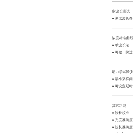
多波长测试
● 测试波长多
浓度标准曲
● 单波长法
● 可做一阶
动力学试验(
● 最小采样间
● 可设定延
其它功能
● 波长校准
● 光度准确
● 波长准确