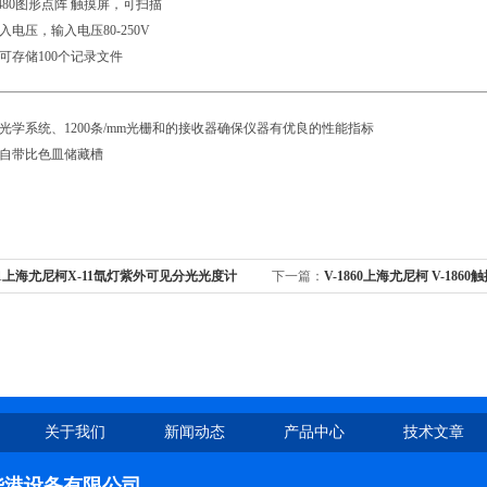
0X480图形点阵 触摸屏，可扫描
入电压，输入电压80-250V
项可存储100个记录文件
的光学系统、1200条/mm光栅和的接收器确保仪器有优良的性能指标
部自带比色皿储藏槽
11上海尤尼柯X-11氙灯紫外可见分光光度计
下一篇：
V-1860上海尤尼柯 V-18
计10mm比色皿
关于我们
新闻动态
产品中心
技术文章
华港设备有限公司