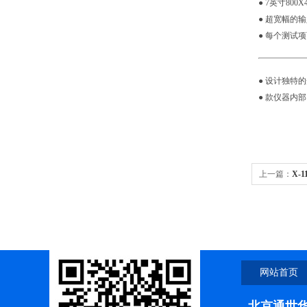
● 7英寸80
● 超宽幅的输
● 每个测试
● 设计独特
● 款仪器内
上一篇：
X-
10mm比色皿
网站首页
北京通世