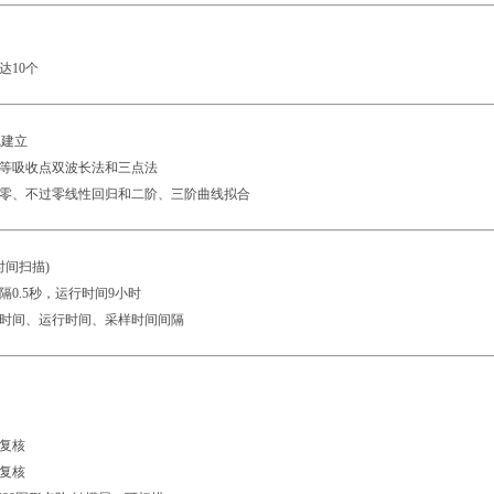
达10个
线建立
、等吸收点双波长法和三点法
过零、不过零线性回归和二阶、三阶曲线拟合
时间扫描)
隔0.5秒，运行时间9小时
时时间、运行时间、采样时间间隔
度复核
度复核