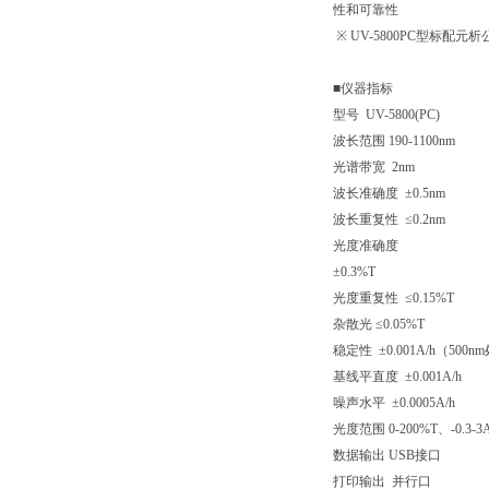
性和可靠性
※ UV-5800PC型标
■仪器指标
型号 UV-5800(PC)
波长范围 190-1100nm
光谱带宽 2nm
波长准确度 ±0.5nm
波长重复性 ≤0.2nm
光度准确度
±0.3%T
光度重复性 ≤0.15%T
杂散光 ≤0.05%T
稳定性 ±0.001A/h（500n
基线平直度 ±0.001A/h
噪声水平 ±0.0005A/h
光度范围 0-200%T、-0.3-3A
数据输出 USB接口
打印输出 并行口