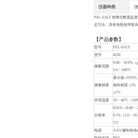
仪器种类
PAL-SALT 便携式数
定方法，具有免除使用复
【产品参数】
型号
PAL-SALT
货号
4250
0.00
~
10.0%（g
测量范围
5.0
~
100
°
C
显示值
±
0.05%
测量精度
相对精度
±
5
%（
±
1
°
C
环境温度
10
~
40°C（AT
0.01%（0.00
~
分辨率
0.1%（3.0
~
10
1
°
C
电源
AAA 碱性电池x