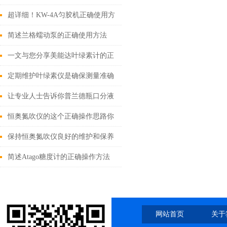
吗
超详细！KW-4A匀胶机正确使用方
法大公开
简述兰格蠕动泵的正确使用方法
一文与您分享美能达叶绿素计的正
确操作步骤
定期维护叶绿素仪是确保测量准确
性的关键
让专业人士告诉你普兰德瓶口分液
器都有哪些使用方法和注意事项
恒奥氮吹仪的这个正确操作思路你
需要掌握一下
保持恒奥氮吹仪良好的维护和保养
至关重要
简述Atago糖度计的正确操作方法
网站首页
关于