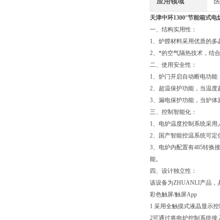
应用领域
医
天津中环1300°节能箱式电炉高温
一、结构实用性：
1、炉膛材料采用优质的多
2、*的空气隔热技术，结
二、使用安全性：
1、炉门开启自动断电功能
2、超温保护功能，当温度
3、漏电保护功能，当炉体
三、控制智能化：
1、电炉温度控制系统采用
2、国产智能控温系统可定
3、电炉内配置有485转
能。
四、设计独立性：
该设备为ZHUANLI产品
彩色触屏/触屏App
1 采用全触摸式液晶显示
2可通过将电炉控制系统接