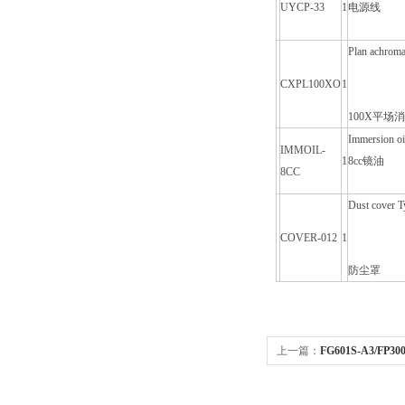
UYCP-33
1
电源线
Plan achroma
CXPL100XO
1
100X平场消
Immersion oi
IMMOIL-
1
8cc镜油
8CC
Dust cover 
COVER-012
1
防尘罩
上一篇：
FG601S-A3/F
型蠕动泵YZ35/PL48