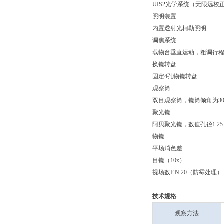
UIS2光学系统（无限远校
照明装置
内置透射光柯勒照明
调焦系统
载物台垂直运动，粗调行程每
换镜转盘
固定4孔物镜转盘
观察筒
双目观察筒，镜筒倾角为30°
聚光镜
阿贝聚光镜，数值孔径1.2
物镜
平场消色差
目镜（10x）
视场数F.N.20（防霉处理）
技术规格
观察方法