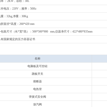
功率 ：2KW，容积：30L
工作电压：220V；频率：50Hz
重：32kg,净重：30Kg
胆直径*高度：260*420 mm
包装尺寸（长*宽*高）：500*500*900 mm,仪器净尺寸：422*480*835mm
具有国家规定的压力容器证书
名称
电脑板及可控硅
跷板开关
熔断器
电热管
弹簧式安全阀
放汽阀