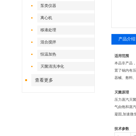
泵类仪器
离心机
移液处理
产品介绍
混合搅拌
恒温加热
适用范围
本品非产品
灭菌清洗净化
置了锅内有
器械、敷料
查看更多
灭菌原理
压力蒸汽灭
气由饱和蒸汽
凝固,加速微
技术参数