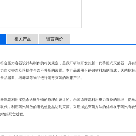
相关产品
留言询价
，符合压力容器设计与制作的相关规定，是我厂研制开发的新一代手提式灭菌器，具有
压力自动锁盖及误操作合盖不升压的装置。本产品采用不锈钢材料精制而成，灭菌指标
、食品器皿、培养基等物品进行消毒灭菌的理想产品。
菌器就是利用湿热杀灭微生物的原理而设计的。杀菌原理是利用重力置换的原理，使蒸
取代，利用蒸汽释放的潜热使物品达到灭菌。采用湿热灭菌方法的优点在于蒸汽有较强
生物的死亡过程。