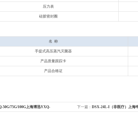
压力表
硅胶密封圈
名 称
手提式高压蒸汽灭菌器
产品质量跟踪卡
产品合格证
Q-50G/75G/100G上海博迅YXQ-
下一篇：
DSX-24L-I（非医疗）上海申
/100G立式压力蒸汽灭菌器/高压灭菌锅/带干燥功
式高压蒸汽灭菌器(非医疗）