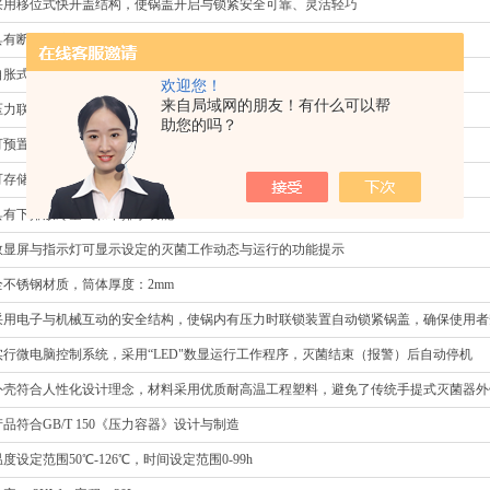
采用移位式快开盖结构，使锅盖开启与锁紧安全可靠、灵活轻巧
具有断水保护装置，工作压力0.142Mpa
自胀式密封圈，电加热方式
欢迎您！
来自局域网的朋友！有什么可以帮
压力联锁盖装置，双刻度读数压力表
助您的吗？
可预置固定程序对灭菌物品灭菌；
可存储上次灭菌程序，便于二次操作
具有下排放冷空气和下排水功能
数显屏与指示灯可显示设定的灭菌工作动态与运行的功能提示
全不锈钢材质，筒体厚度：2mm
采用电子与机械互动的安全结构，使锅内有压力时联锁装置自动锁紧锅盖，确保使用者
实行微电脑控制系统，采用“LED"数显运行工作程序，灭菌结束（报警）后自动停机
外壳符合人性化设计理念，材料采用优质耐高温工程塑料，避免了传统手提式灭菌器外
产品符合GB/T 150《压力容器》设计与制造
温度设定范围50℃-126℃，时间设定范围0-99h