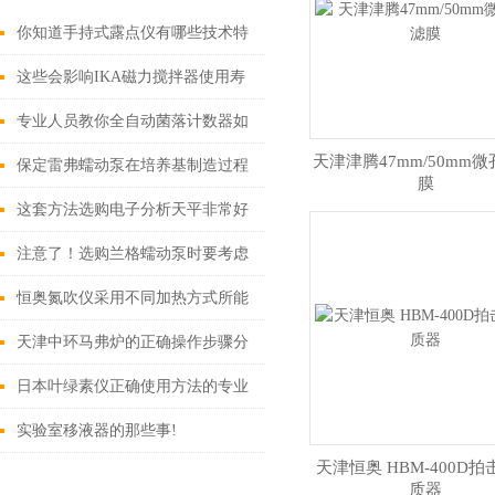
你知道手持式露点仪有哪些技术特
征吗
这些会影响IKA磁力搅拌器使用寿
命的因素您知道吗？
专业人员教你全自动菌落计数器如
天津津腾47mm/50mm
何选择
保定雷弗蠕动泵在培养基制造过程
膜
中的应用介绍
这套方法选购电子分析天平非常好
用
注意了！选购兰格蠕动泵时要考虑
好这几方面
恒奥氮吹仪采用不同加热方式所能
起到的效果介绍
天津中环马弗炉的正确操作步骤分
享
日本叶绿素仪正确使用方法的专业
分享
实验室移液器的那些事!
天津恒奥 HBM-400D
质器