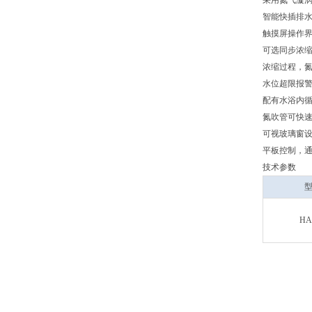
采用氮气漩
智能快插排
触摸屏操作界
可选同步浓缩
浓缩过程，
水位超限报
配有水浴内
氮吹管可快速
可视玻璃窗
平板控制，通
技术参数
H
A