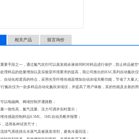
相关产品
留言询价
的重要手段之一，通过氮气吹扫可以蒸发残余液体同时对样品进行保护，防止样品被空
；处理样品的批量增加以及实验室环境要求的提高，我公司推出的HAC系列自动氮吹
保、自动化程度高的特点，采用光导纤维传感器增加自动浓缩关断功能，节省了大量人
列平行氮吹仪为一款多样品自动化氮吹浓缩仪，并提高了用户体验，其的性能及全新的
均可以电磁阀、阀堵控制开通路数；
流量一致性高，氮气流量、压力可调并实时显示；
维传感器控制样品0.5ML、1ML自动关断并报警；
多，适用各种试管尺寸；
轴流排气系统排出水蒸气及被蒸发溶剂，避免冷凝回流；