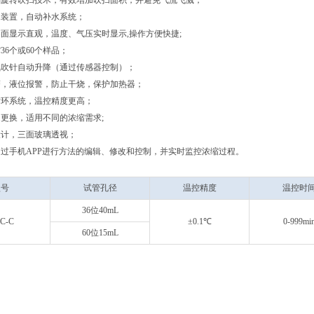
涡旋转吹扫技术，有效增加吹扫面积，并避免气流飞溅；
水装置，自动补水系统；
面显示直观，温度、气压实时显示,操作方便快捷;
36个或60个样品；
氮吹针自动升降（通过传感器控制）；
警，液位报警，防止干烧，保护加热器；
循环系统，温控精度更高；
更换，适用不同的浓缩需求;
设计，三面玻璃透视；
过手机APP进行方法的编辑、修改和控制，并实时监控浓缩过程。
型号
试管孔径
温控精度
温控时
36
位
40mL
C-C
±0.1
℃
0-999mi
60
位
15mL