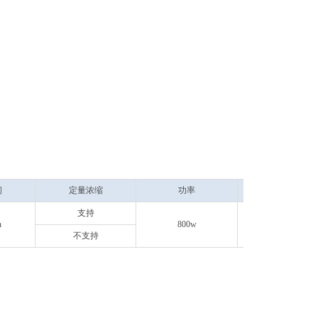
间
定量浓缩
功率
外形
支持
n
800w
460*44
不支持