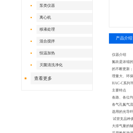
泵类仪器
离心机
移液处理
产品介绍
混合搅拌
恒温加热
仪器介绍
氮吹是浓缩
灭菌清洗净化
的不断更新
理量大、环
查看更多
HAC-C系
主要特点
各路、各位
各气孔氮气
选用的光导纤
试管支品种
大排气量的