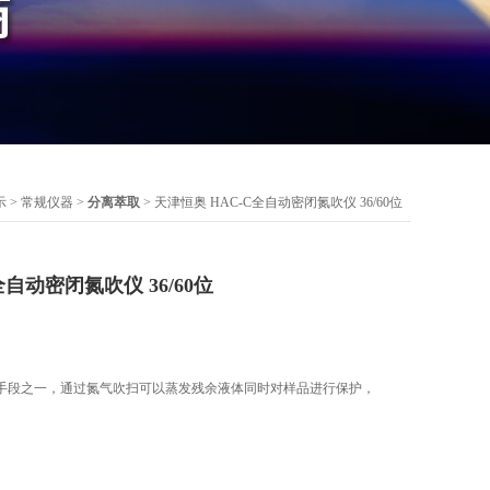
示
>
常规仪器
>
分离萃取
> 天津恒奥 HAC-C全自动密闭氮吹仪 36/60位
全自动密闭氮吹仪 36/60位
手段之一，通过氮气吹扫可以蒸发残余液体同时对样品进行保护，