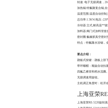
转速: 电子无级调速，20-
加热锅:特氟隆复合锅,全
温度范围:温度自动控制,
总功率:1.5KW,电压:-220
冷却器:立式,耐高温*
加料器:阀门式加料管套
密封圈:氟橡胶真空密封
特点：特氟隆水浴锅，
要点介绍：
跷板式按键：跷板上部
带环螺帽：顺旋自动扣
四氟乙烯管和档水流圈
无级调速用旋钮。
主机调正角度时：松开
上海亚荣RE
上海亚荣RE-5220旋转