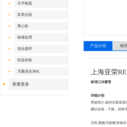
天平衡器
泵类仪器
离心机
移液处理
产品介绍
相
混合搅拌
恒温加热
上海亚荣RE
灭菌清洗净化
标准口冷凝管
查看更多
详细介绍
用途简介:旋转式蒸发
赖以浓缩，干燥，回收等
主机:跷板式按键,快速自动