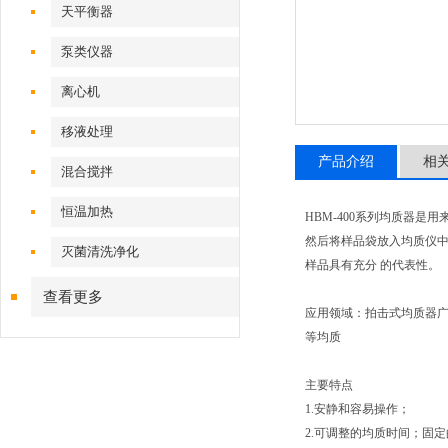
天平衡器
泵类仪器
离心机
移液处理
产品介绍
相
混合搅拌
恒温加热
HBM-400系列均质器
然后将样品袋放入均质仪中
灭菌清洗净化
样品具有充分 的代表性。
查看更多
应用领域：拍击式均质器
等均质
主要特点
1.安静和容易操作；
2.可调整的均质时间；固