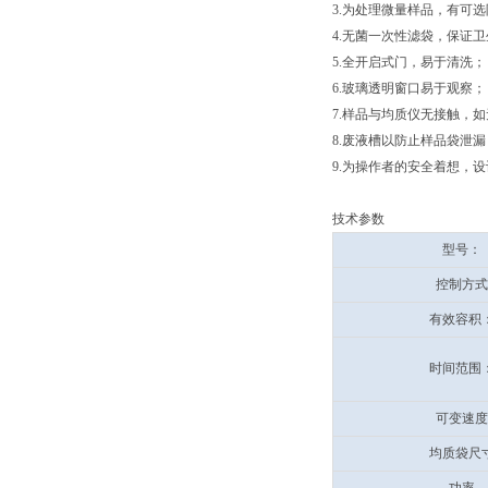
3.为处理微量样品，有可
4.无菌一次性滤袋，保证
5.全开启式门，易于清洗
6.玻璃透明窗口易于观察
7.样品与均质仪无接触，
8.废液槽以防止样品袋泄
9.为操作者的安全着想，
技术参数
型号：
控制方式
有效容积
时间范围
可变速度
均质袋尺