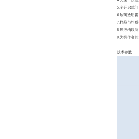
4.无菌一次
5.全开启式
6.玻璃透明
7.样品与均
8.废液槽以
9.为操作者
技术参数