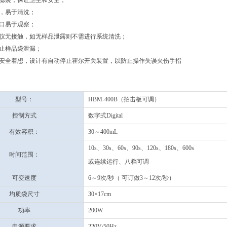
性滤袋，保证卫生和安全；
门，易于清洗；
窗口易于观察；
质仪无接触，如无样品泄露则不需进行系统清洗；
防止样品袋泄漏；
的安全着想，设计有自动停止霍尔开关装置，以防止操作失误夹伤手指
型号：
HBM-400B（拍击板可调）
控制方式
数字式Digital
有效容积：
30～400mL
10s、30s、60s、90s、120s、180s、600s
时间范围：
或连续运行、八档可调
可变速度
6～9次/秒（ 可订做3～12次/秒）
均质袋尺寸
30×17cm
功率
200W
电源要求
220V/50Hz