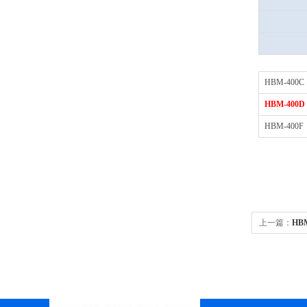
HBM-400C
HBM-400D
HBM-400F
上一篇：
HB