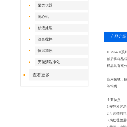
泵类仪器
离心机
移液处理
产品介绍
混合搅拌
恒温加热
HBM-40
然后将样品袋
灭菌清洗净化
样品具有充分
查看更多
应用领域：
等均质
主要特点
1.安静和容
2.可调整的
3.为处理微