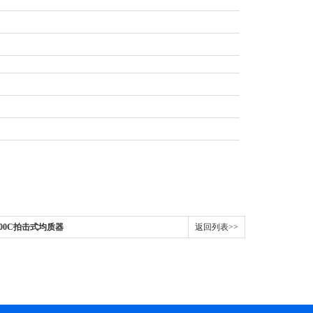
-400C拍击式均质器
返回列表>>