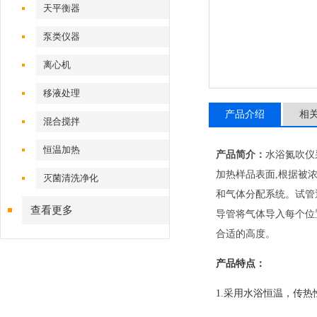
天平衡器
泵类仪器
离心机
移液处理
产品介绍
相
混合搅拌
恒温加热
产品简介：
水浴氮吹仪
加热样品表面,根据被
灭菌清洗净化
和气体分配系统。试管
查看更多
导管将气体导入每个位
合适的高度。
产品特点：
1.采用水浴恒温，传