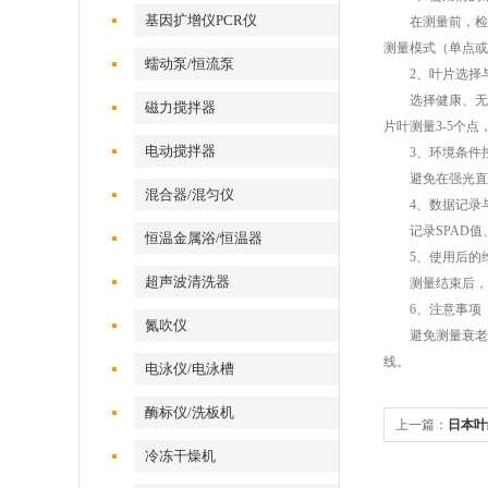
基因扩增仪PCR仪
在测量前，检查
测量模式（单点或
蠕动泵/恒流泵
2、叶片选择
选择健康、无病
磁力搅拌器
片叶测量3-5个点
电动搅拌器
3、环境条件
避免在强光直射
混合器/混匀仪
4、数据记录
记录SPAD值
恒温金属浴/恒温器
5、使用后的
超声波清洗器
测量结束后，用
6、注意事项
氮吹仪
避免测量衰老叶
线。
电泳仪/电泳槽
酶标仪/洗板机
上一篇：
日本叶
冷冻干燥机