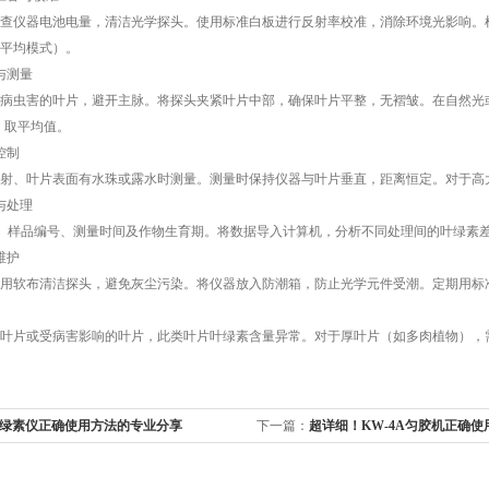
仪器电池电量，清洁光学探头。使用标准白板进行反射率校准，消除环境光影响。根
平均模式）。
与测量
虫害的叶片，避开主脉。将探头夹紧叶片中部，确保叶片平整，无褶皱。在自然光或
，取平均值。
控制
、叶片表面有水珠或露水时测量。测量时保持仪器与叶片垂直，距离恒定。对于高
与处理
、样品编号、测量时间及作物生育期。将数据导入计算机，分析不同处理间的叶绿素
维护
软布清洁探头，避免灰尘污染。将仪器放入防潮箱，防止光学元件受潮。定期用标
片或受病害影响的叶片，此类叶片叶绿素含量异常。对于厚叶片（如多肉植物），需
绿素仪正确使用方法的专业分享
下一篇：
超详细！KW-4A匀胶机正确