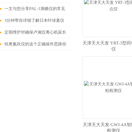
起到的效果介绍
一文与您分享PAL-1测糖仪的常见
问题相应解决方法
3分钟带你详细了解日本叶绿素仪
的使用方法以及注意事项
定期维护对确保卢湘仪离心机延长
天津天大天发 YRT-3型
使用寿命至关重要
恒奥氮吹仪的这个正确操作思路你
仪
需要掌握一下
天津天大天发 GWJ-4A
检测仪