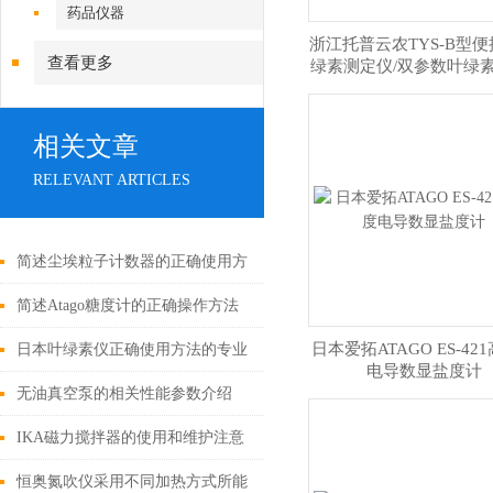
药品仪器
浙江托普云农TYS-B型
查看更多
绿素测定仪/双参数叶绿素
和温度
相关文章
RELEVANT ARTICLES
简述尘埃粒子计数器的正确使用方
法
简述Atago糖度计的正确操作方法
日本爱拓ATAGO ES-42
日本叶绿素仪正确使用方法的专业
电导数显盐度计
分享
无油真空泵的相关性能参数介绍
IKA磁力搅拌器的使用和维护注意
事项
恒奥氮吹仪采用不同加热方式所能