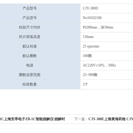
产品型号
CJY-300D
产品货号
No10102100
轮鼓尺寸内径
约286mm，深39mm
药片滑落高度
156mm
默认转速
25 rpm/min
默认圈数
100圈
电源
AC220V±10%，50Hz
圈数设置范围
25~999圈
轮鼓数量
2个
-1C上海安亭电子ZB-1C智能崩解仪/崩解时
下一篇：
CJY-300E上海黄海药检 CJ
度测定仪