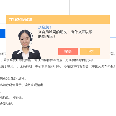
欢迎您！
来自局域网的朋友！有什么可以帮
相关产品
留言询价
助您的吗？
0D片剂脆碎度测定仪是用于测量片剂药物稳定性、滚扎碰撞性及其他物理强度的专用 仪器
固，秉承高度可靠的性能、简便的操作性等优点，是药物检测中的仪器。
用于制药厂、医药科研、教研和药检部门等。 各项技术指标符合《中国药典2015版
药典2015版》标准。
、高清数码管显示、读数直观清晰。
置。
、能耗低、可靠强。
自诊断功能。