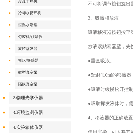
冷冻干燥机
不可将调节旋钮旋出量
冷却水循环机
3、吸液和放液
恒温水浴锅
吸液移液器按钮按至第
匀胶机/旋涂仪
放液紧贴容器壁，先按
旋转蒸发器
摇床/振荡器
●垂直吸液。
微型真空泵
●5ml和10ml的移
隔膜真空泵
●吸液时缓慢松开控制
2.物理光学仪器
●吸取挥发液体时，需
3.环境监测仪器
4、移液器的正确放置
4.实验箱体仪器
使用完毕，可以将其竖