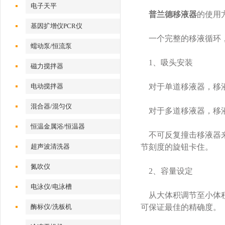
电子天平
普兰德移液器
的使用
基因扩增仪PCR仪
一个完整的移液循环，
蠕动泵/恒流泵
1、吸头安装
磁力搅拌器
电动搅拌器
对于单道移液器，移液
混合器/混匀仪
对于多道移液器，移液
恒温金属浴/恒温器
不可反复撞击移液器来
超声波清洗器
节刻度的旋钮卡住。
氮吹仪
2、容量设定
电泳仪/电泳槽
从大体积调节至小体积
酶标仪/洗板机
可保证最佳的精确度。