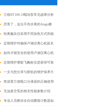
兰格BT100-2J蠕动泵常见故障分析
与针对性解决方法分享
厉害了，这台不伤水果的Atago糖
度计，你值得拥有！
恒奥氮吹仪采用不同加热方式所能
起到的效果介绍
定期维护对确保卢湘仪离心机延长
使用寿命至关重要
如何才能安全的使用卢湘仪离心机
可是有学问的，这些知识点一定要
定期维护赛默飞酶标仪是获得可靠
看
且精确实验数据的关键
一文与您分享匀胶机的维护保养方
法
简述普兰德瓶口分液器的正确使用
方法
无油真空泵的相关性能参数介绍
专业人员教你全自动菌落计数器如