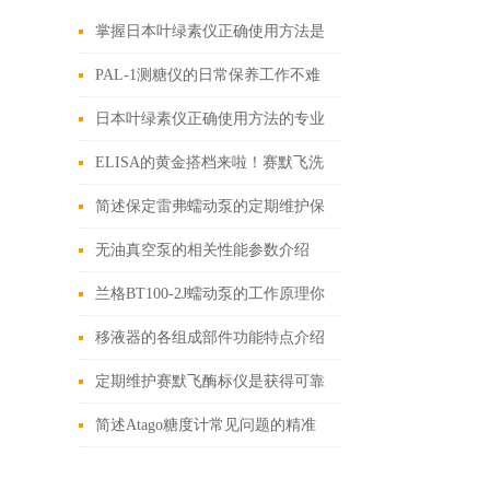
掌握日本叶绿素仪正确使用方法是
确保测量数据准确性的关键
PAL-1测糖仪的日常保养工作不难
做,只要按照这个操作就行了
日本叶绿素仪正确使用方法的专业
分享
ELISA的黄金搭档来啦！赛默飞洗
板机
简述保定雷弗蠕动泵的定期维护保
养方法
无油真空泵的相关性能参数介绍
兰格BT100-2J蠕动泵的工作原理你
了解吗
移液器的各组成部件功能特点介绍
定期维护赛默飞酶标仪是获得可靠
且精确实验数据的关键
简述Atago糖度计常见问题的精准
诊断与快速解决方法