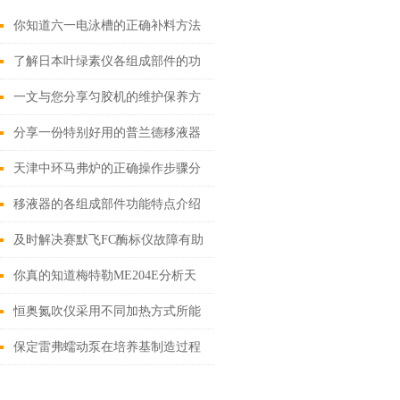
你知道六一电泳槽的正确补料方法
吗
了解日本叶绿素仪各组成部件的功
能特点能更好的使用它
一文与您分享匀胶机的维护保养方
法
分享一份特别好用的普兰德移液器
的使用方法
天津中环马弗炉的正确操作步骤分
享
移液器的各组成部件功能特点介绍
及时解决赛默飞FC酶标仪故障有助
于提升实验效率并保障数据质量
你真的知道梅特勒ME204E分析天
平应该如何使用吗
恒奥氮吹仪采用不同加热方式所能
起到的效果介绍
保定雷弗蠕动泵在培养基制造过程
中的应用介绍