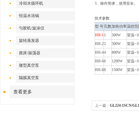
冷却水循环机
3、操作简便，使用安全。
恒温水浴锅
技术参数
型 号
孔数
加热功率
温控范
匀胶机/旋涂仪
HH-1
1
300W
室温~1
旋转蒸发器
HH-2
2
500W
室温~1
HH-4
4
800W
室温~1
摇床/振荡器
HH-6
6
1200W
室温~1
微型真空泵
HH-8
8
1500W
室温~1
隔膜真空泵
查看更多
上一篇：
GL224-1SCN/
平秤 120g/220g/0.1mg