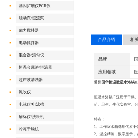
基因扩增仪PCR仪
蠕动泵/恒流泵
磁力搅拌器
产品介绍
相
电动搅拌器
混合器/混匀仪
品牌
恒温金属浴/恒温器
应用领域
医
超声波清洗器
常州国华恒温数显水浴锅HH-1
氮吹仪
恒温水浴锅广泛用于干燥
电泳仪/电泳槽
药、卫生、生化实验室、分
酶标仪/洗板机
特点：
1、工作室水箱选用优质不
冷冻干燥机
2、温控精确，数字显示，