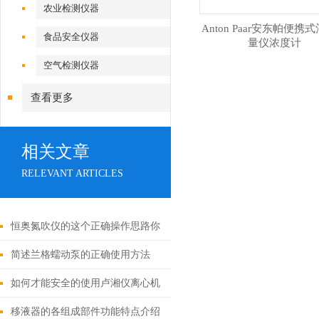
农业检测仪器
Anton Paar安东帕便携
食品安全仪器
量仪浓度计
空气检测仪器
查看更多
相关文章
RELEVANT ARTICLES
恒奥氮吹仪的这个正确操作思路你
需要掌握一下
简述兰格蠕动泵的正确使用方法
如何才能安全的使用卢湘仪离心机
可是有学问的，这些知识点一定要
移液器的各组成部件功能特点介绍