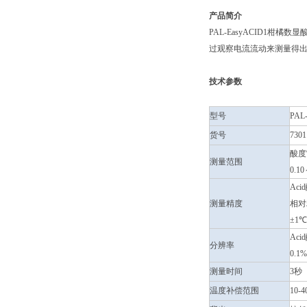
产品简介
PAL-EasyACID
过观察电流流动来测量得出
技术参数
型号
PAL
货号
7301
酸度
测量范围
0.1
Aci
测量精度
相对精
±1℃
Aci
分辨率
0.1
测量时间
3秒
温度补偿范围
10-