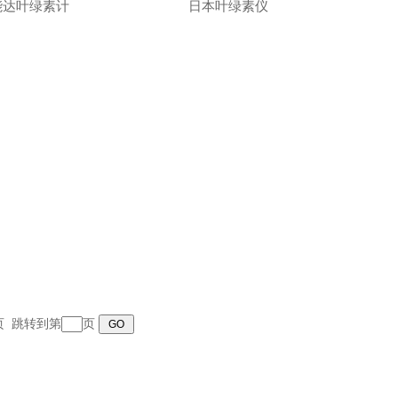
能达叶绿素计
日本叶绿素仪
末页 跳转到第
页