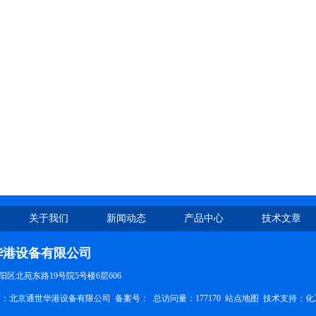
关于我们
新闻动态
产品中心
技术文章
华港设备有限公司
区北苑东路19号院5号楼6层606
权所有：北京通世华港设备有限公司
备案号：
总访问量：177170
站点地图
技术支持：
化