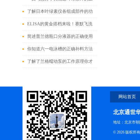
确操作步骤
了解日本叶绿素仪各组成部件的功
能特点能更好的使用它
ELISA的黄金搭档来啦！赛默飞洗
板机
简述普兰德瓶口分液器的正确使用
方法
你知道六一电泳槽的正确补料方法
吗
了解了兰格蠕动泵的工作原理你才
能明白它的*性在哪里
网站首页
北京通世
地址：北京市朝阳
© 2026 版