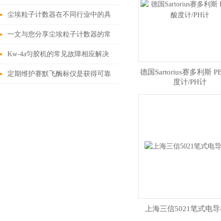
确操作步骤
尘埃粒子计数器在不同行业中的具
体应用分享
一文与您分享尘埃粒子计数器的常
见故障相应解决方法
Kw-4a匀胶机的常见故障相应解决
德国Sartorius赛多利斯 P
方法分享
定期维护赛默飞酶标仪是获得可靠
度计/PH计
且精确实验数据的关键
上海三信5021笔式电