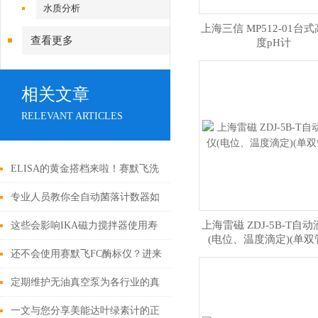
水质分析
上海三信 MP512-01台
查看更多
度pH计
相关文章
RELEVANT ARTICLES
ELISA的黄金搭档来啦！赛默飞洗
板机
专业人员教你全自动菌落计数器如
何选择
上海雷磁 ZDJ-5B-T自
这些会影响IKA磁力搅拌器使用寿
(电位、温度滴定)(单双
命的因素您知道吗？
还不会使用赛默飞FC酶标仪？进来
看
定期维护无油真空泵为各行业的真
空需求提供可靠解决方案
一文与您分享美能达叶绿素计的正