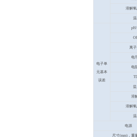
溶解氧
温
pH/
O
离子
电
电子单
电
元基本
T
误差
盐
溶
溶解氧
温
电源
尺寸(mm)，重量