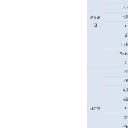
电
电
测量范
围
T
盐
溶
溶解氧
温
pH/
O
电
电
分辨率
T
盐
溶