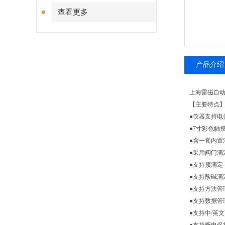
查看更多
产品介绍
上海雷磁自动滴
【主要特点
●
仪器支持电
●
7寸彩色触
●
含一套内置
●
采用阀门滴
●
支持预滴定
●
支持酸碱滴
●
支持方法管
●
支持数据管
●
支持中/英