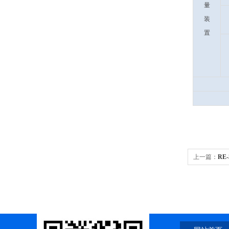
量
装
置
上一篇：
RE
0.5-2升 