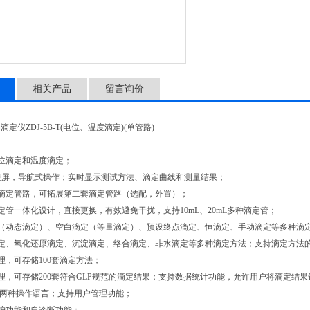
相关产品
留言询价
定仪ZDJ-5B-T(电位、温度滴定)(单管路)
】
位滴定和温度滴定；
摸屏，导航式操作；实时显示测试方法、滴定曲线和测量结果；
滴定管路，可拓展第二套滴定管路（选配，外置）；
定管一体化设计，直接更换，有效避免干扰，支持10mL、20mL多种滴定管；
（动态滴定）、空白滴定（等量滴定）、预设终点滴定、恒滴定、手动滴定等多种滴
定、氧化还原滴定、沉淀滴定、络合滴定、非水滴定等多种滴定方法；支持滴定方法的
理，可存储100套滴定方法；
理，可存储200套符合GLP规范的滴定结果；支持数据统计功能，允许用户将滴定结
文两种操作语言；支持用户管理功能；