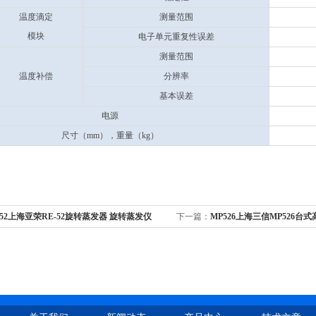
温度滴定
测量范围
模块
电子单元重复性误差
测量范围
温度补偿
分辨率
基本误差
电源
尺寸（mm），重量（kg）
-52上海亚荣RE-52旋转蒸发器 旋转蒸发仪
下一篇：
MP526上海三信MP526台
手轮升降，温度数显
解氧测量仪