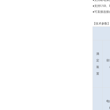
●
支持断电保
●
支持USB
●
可直接连接
【技术参数
滴
定
容
装
置
电