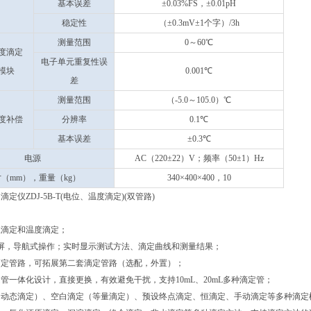
基本误差
±0.03%FS，±0.01pH
稳定性
（±0.3mV±1个字）/3h
测量范围
0～60℃
度滴定
电子单元重复性误
模块
0.001℃
差
测量范围
（-5.0～105.0）℃
度补偿
分辨率
0.1℃
基本误差
±0.3℃
电源
AC（220±22）V；频率（50±1）Hz
（mm），重量（kg）
340×400×400，10
定仪ZDJ-5B-T(电位、温度滴定)(双管路)
位滴定和温度滴定；
屏，导航式操作；实时显示测试方法、滴定曲线和测量结果；
滴定管路，可拓展第二套滴定管路（选配，外置）；
管一体化设计，直接更换，有效避免干扰，支持10mL、20mL多种滴定管；
（动态滴定）、空白滴定（等量滴定）、预设终点滴定、恒滴定、手动滴定等多种滴定