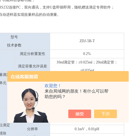
护功能和自诊断功能；
、RS232连接PC，双向通讯，支持U盘即插即用，随机赠送滴定专用软件；
自动进样器实现批量样品的自动测量。
】
型号
ZDJ-5B-T
技术参数
滴定分析重复性
0.2%
10ml滴定管：±0.025ml；20ml滴定管：
滴定容量允许误差
±0.035ml
量滴定
10ml滴定管：1/10000；20ml滴定管：
单元
滴定管分辨率
欢迎您！
2/10000
来自局域网的朋友！有什么可以帮
滴定管输液或
助您的吗？
（50±10）s（滴定管满度时）
补液速度
（-1999.0～1999.0）mV，（0.00～14.00）
测量范围
pH
位滴定
分辨率
0.1mV，0.01pH
模块