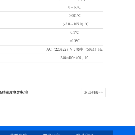
0～60℃
0.001℃
（-5.0～105.0）℃
0.1℃
±0.3℃
AC（220±22）V；频率（50±1）Hz
340×400×400，10
式高精密度电导率/溶
返回列表>>