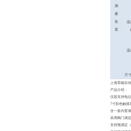
测
量
装
温
置
温
尺寸
上海雷磁自动滴
产品介绍：
仪器支持电
7寸彩色触摸
含一套内置
采用阀门滴定
支持预滴定