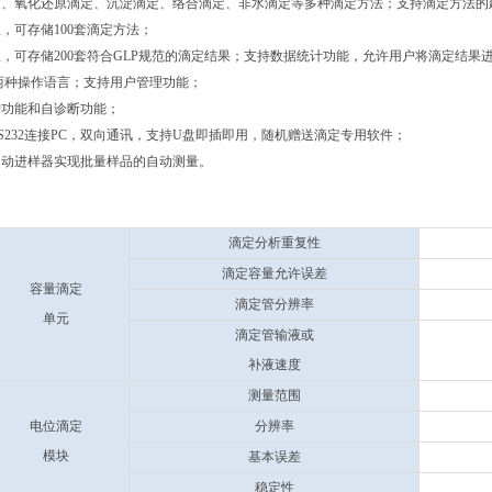
定、氧化还原滴定、沉淀滴定、络合滴定、非水滴定等多种滴定方法；支持滴定方法的
，可存储100套滴定方法；
，可存储200套符合GLP规范的滴定结果；支持数据统计功能，允许用户将滴定结果
两种操作语言；支持用户管理功能；
护功能和自诊断功能；
RS232连接PC，双向通讯，支持U盘即插即用，随机赠送滴定专用软件；
自动进样器实现批量样品的自动测量。
滴定分析重复性
滴定容量允许误差
容量滴定
滴定管分辨率
单元
滴定管输液或
补液速度
测量范围
电位滴定
分辨率
模块
基本误差
稳定性