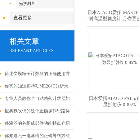
光学测量
日本ATAGO爱拓 MASTER
查看更多
耐高温型糖度计 月饼豆
糖度计 30-80%
相关文章
RELEVANT ARTICLES
简述尘埃粒子计数器的正确使用方
法
你真的知道梅特勒ME204E分析天
平应该如何使用吗
日本爱拓ATAGO PAL-
专业人员教你全自动菌落计数器如
显折射仪 0-85%
何选择
恒奥氮吹仪的这个正确操作思路你
需要掌握一下
移液器的各组成部件功能特点介绍
你知道六一电泳槽的正确补料方法