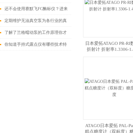
吗
还不会使用赛默飞FC酶标仪？进来
看
定期维护无油真空泵为各行业的真
空需求提供可靠解决方案
了解了兰格蠕动泵的工作原理你才
日本爱拓ATAGO PR-R
能明白它的*性在哪里
你知道手持式露点仪有哪些技术特
折射计 折射率1.3306-1.
征吗
ATAGO日本爱拓 PAL-Pati
糕点糖度计（双标度）糖