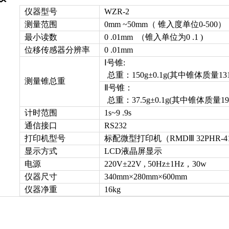
仪器型号
WZR-2
测量范围
0mm ~50mm（ 锥入度单位0-500）
最小读数
0 .01mm （锥入单位为0 .1 )
位移传感器分辨率
0 .01mm
Ⅰ号锥:
总重：150g±0.1g(其中锥体质量131.
测量锥总重
Ⅱ号锥：
总重：37.5g±0.1g(其中锥体质量19.2
计时范围
1s~9 .9s
通信接口
RS232
打印机型号
标配微型打印机（RMDⅢ 32PHR-4
显示方式
LCD液晶屏显示
电源
220V±22V , 50Hz±1Hz，30w
仪器尺寸
340mm×280mm×600mm
仪器净重
16kg