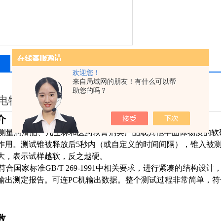
相关产品
留言询价
欢迎您！
来自局域网的朋友！有什么可以帮
助您的吗？
电物光WZR-2 锥入度仪
介
测量润滑脂、凡士林和医药软膏剂类产品或其他半固体物质的软
作用。测试锥被释放后5秒内（或自定义的时间间隔），锥入被测物
大，表示试样越软，反之越硬。
符合国家标准GB/T 269-1991中相关要求，进行紧凑的结构
输出测定报告。可连PC机输出数据。整个测试过程非常简单，
数