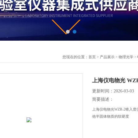
您现在的位置：
首页
>
产品展示
>
物理光学
>
上海仪电物光 WZ
更新时间：2026-03-03
简要描述：
上海仪电物光WZR-2锥入
他半固体物质的软硬度