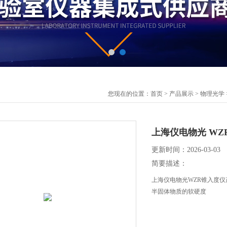
您现在的位置：
首页
>
产品展示
>
物理光学
上海仪电物光 WZ
更新时间：2026-03-03
简要描述：
上海仪电物光WZR锥入度
半固体物质的软硬度