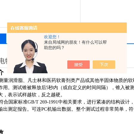
欢迎您！
相关产品
留言询价
来自局域网的朋友！有什么可以帮
助您的吗？
电物光 WZR 锥入度仪
介
测量润滑脂、凡士林和医药软膏剂类产品或其他半固体物质的软
作用。测试锥被释放后5秒内（或自定义的时间间隔），锥入被测物
大，表示试样越软，反之越硬。
符合国家标准GB/T 269-1991中相关要求，进行紧凑的结构
输出测定报告。可连PC机输出数据。整个测试过程非常简单，
数