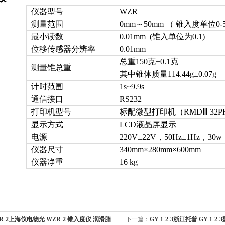
仪器型号
WZR
测量范围
0mm～50mm （ 锥入度单位0-
最小读数
0.01mm (锥入单位为0.1)
位移传感器分辨率
0.01mm
总重150克±0.1克
测量锥总重
其中锥体质量114.44g±0.07g
计时范围
1s~9.9s
通信接口
RS232
打印机型号
标配微型打印机（RMDⅢ 32PH
显示方式
LCD液晶屏显示
电源
220V±22V，50Hz±1Hz，30w
仪器尺寸
340mm×280mm×600mm
仪器净重
16 kg
R-2上海仪电物光 WZR-2 锥入度仪 润滑脂
下一篇：
GY-1-2-3浙江托普 GY-1-