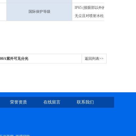
IP65 (接眼部以外的部分)
国际保护等级
无尘且对喷射水柱具防护作用
2600A紫外可见分光
返回列表>>
荣誉资质
在线留言
联系我们