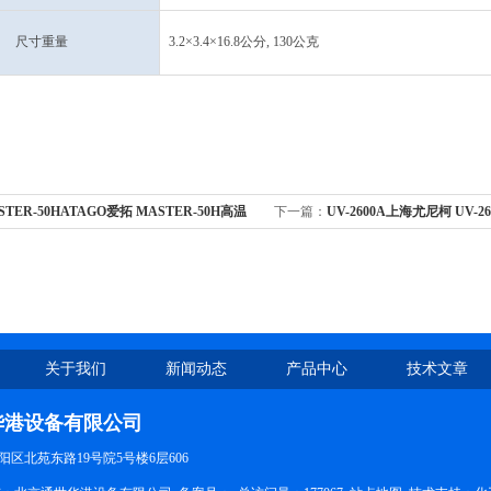
尺寸重量
3.2×3.4×16.8公分, 130公克
STER-50HATAGO爱拓 MASTER-50H高温
下一篇：
UV-2600A上海尤尼柯 UV-
度计/浓度计 0-50%
光度计
关于我们
新闻动态
产品中心
技术文章
华港设备有限公司
区北苑东路19号院5号楼6层606