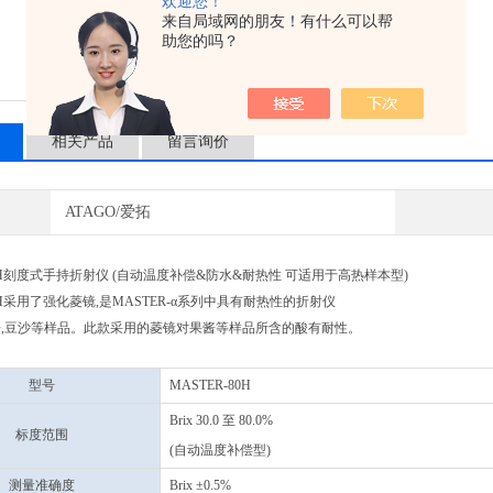
欢迎您！
来自局域网的朋友！有什么可以帮
助您的吗？
相关产品
留言询价
ATAGO/爱拓
80H刻度式手持折射仪 (自动温度补偿&防水&耐热性 可适用于高热样本型)
80H采用了强化菱镜,是MASTER-α系列中具有耐热性的折射仪
,豆沙等样品。此款采用的菱镜对果酱等样品所含的酸有耐性
。
型号
MASTER-80H
Brix 30.0 至 80.0%
标度范围
(自动温度补偿型)
测量准确度
Brix ±0.5%