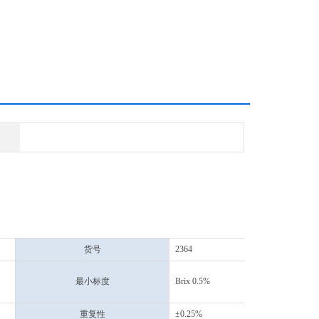
货号
2364
最小标度
Brix 0.5%
重复性
±0.25%