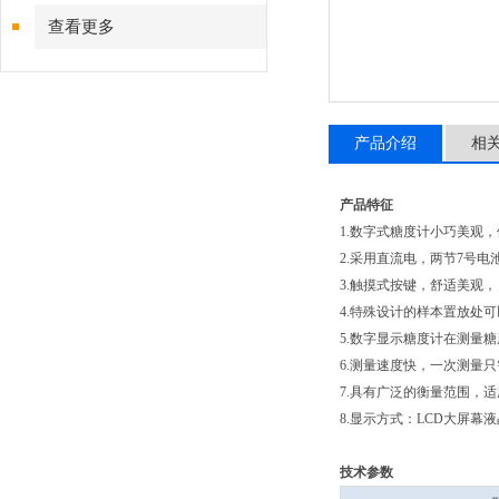
查看更多
产品介绍
相
产品特征
1.数字式糖度计小巧美观
2.采用直流电，两节7号
3.触摸式按键，舒适美观，
4.特殊设计的样本置放处
5.数字显示糖度计在测量
6.测量速度快，一次测量只
7.具有广泛的衡量范围，
8.显示方式：LCD大屏幕
技术参数