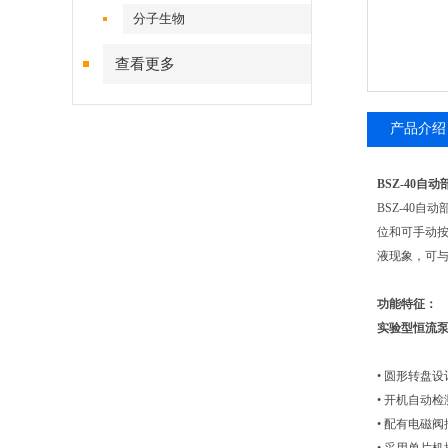
分子生物
查看更多
产品介绍
BSZ-40
BSZ-40
位和可手动
液现象，可与
功能特征：
实验型恒流
• 圆形转盘
• 开机自动
• 配有电磁