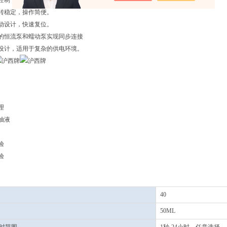
机控制，走管准确。
运转稳定，操作简便。
驱动设计，快速复位。
产的恒流泵和蠕动泵实现同步连接
压设计，适用于复杂的供电环境。
理
抽液
验
验
40
50ML