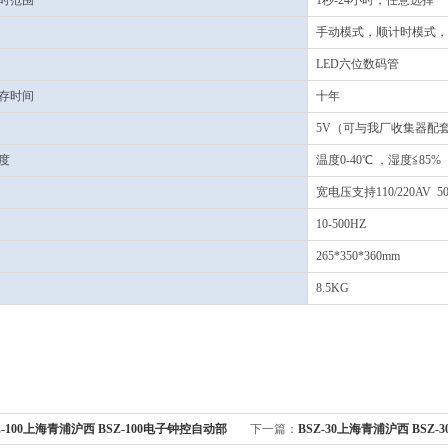
时范围
1秒-24小时，任意选择
手动模式，顺计时模式，
LED六位数码管
存时间
十年
5V（可与我厂收集器配
度
温度0-40℃ ，湿度≦85%
宽电压支持110/220AV 5
10-500HZ
265*350*360mm
8.5KG
Z-100上海青浦沪西 BSZ-100电子钟控自动部
下一篇：
BSZ-30上海青浦沪西 BSZ