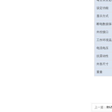
每支试管定
设定功能
显示方式
断电数据保
外控接口
工作环境温
电流电压
抗震动性
外形尺寸
重量
上一篇：
BS