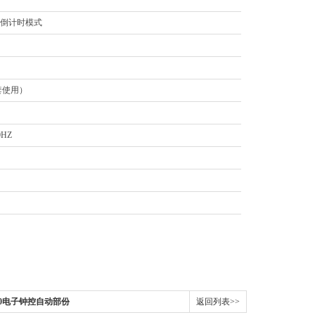
倒计时模式
套使用）
0HZ
-30电子钟控自动部份
返回列表>>