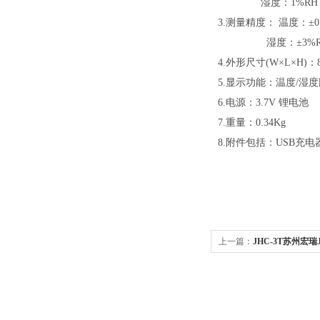
湿度：1%RH
3.测量精度： 温度：±0
湿度：±3%R
4.外形尺寸(W×L×H)：8
5.显示功能：温度/湿
6.电源：3.7V 锂电池
7.重量：0.34Kg
8.附件包括：USB
上一篇：
JHC-3T苏州宏瑞
便携式温湿度计