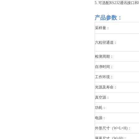
5. 可
选配RS23
产品参数：
采样量：
六粒径通道：
检测周期：
自净时间：
工作环境：
光源及寿命：
真空源：
功耗：
电源：
外形尺寸（W×L×H)：
屏幕尺寸（W×H)：