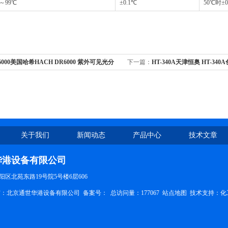
～99℃
±0.1℃
50℃时±0
6000美国哈希HACH DR6000 紫外可见光分
下一篇：
HT-340A天津恒奥 HT-34
关于我们
新闻动态
产品中心
技术文章
华港设备有限公司
区北苑东路19号院5号楼6层606
权所有：北京通世华港设备有限公司
备案号：
总访问量：177067
站点地图
技术支持：
化