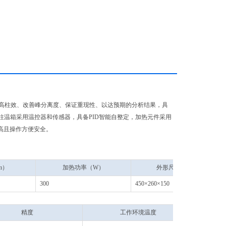
高柱效、改善峰分离度、保证重现性、以达预期的分析结果，具
柱温箱采用温控器和传感器，具备PID智能自整定，加热元件采用
高且操作方便安全。
m）
加热功率（W）
外形尺（mm）
300
450×260×150
精度
工作环境温度