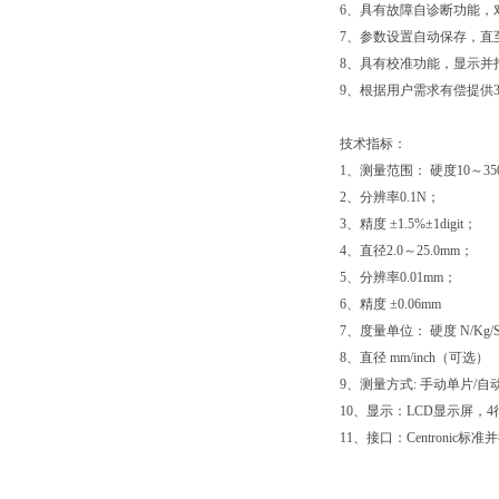
6、具有故障自诊断功能
7、参数设置自动保存，
8、具有校准功能，显示
9、根据用户需求有偿提供
技术指标：
1、测量范围： 硬度10～35
2、分辨率0.1N；
3、精度 ±1.5%±1digit；
4、直径2.0～25.0mm；
5、分辨率0.01mm；
6、精度 ±0.06mm
7、度量单位： 硬度 N/Kg
8、直径 mm/inch（可选）
9、测量方式: 手动单片/自动
10、显示：LCD显示屏，4行
11、接口：Centroni