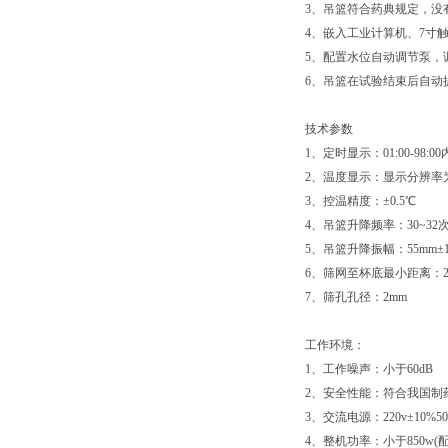
3、吊篮符合药典规定，没
4、嵌入工业计算机、7寸触
5、配置水位自动调节泵，
6、吊篮在试验结束后自动
技术参数
1、定时显示：01:00-98
2、温度显示：显示分辨率为
3、控温精度：±0.5℃
4、吊篮升降频率：30~32
5、吊篮升降振幅：55mm±
6、筛网至杯底最小距离：25
7、筛孔孔径：2mm
工作环境：
1、工作噪声：小于60dB
2、安全性能：符合我国制
3、交流电源：220v±10%50
4、整机功率：小于850w(配