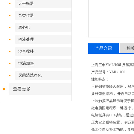
天平衡器
泵类仪器
离心机
移液处理
产品介绍
相
混合搅拌
恒温加热
上海三申YML/100L反压
产品型号：YML/100L
灭菌清洗净化
性能特点：
不锈钢材质经久耐用， 径
查看更多
拨杆弹盖结构， 开盖自动
上置触摸液晶显示屏便于
微电脑固定程序一键运行
电脑板具有PID功能，通过
压力安全联锁装置， 有压
低水位自动补水功能，具有