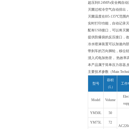
超压到0.24MPa安全阀
灭菌过程冷空气自动排出
灭菌温度在l05-135℃范围
实时打印功能，自动记录灭
配有USB接口，可以将灭
提供防爆袋的反压接口，
冷水喷淋装置可以加速内部物
带刹车的万向脚轮，移位轻
浸入式电加热管， 热效率
本产品属于筒单压力容器,
主要技术参数（Main Technica
容积
型号
工作
（L）
Elec
Model
Volume
sup
YM50L
50
YM75L
72
AC220