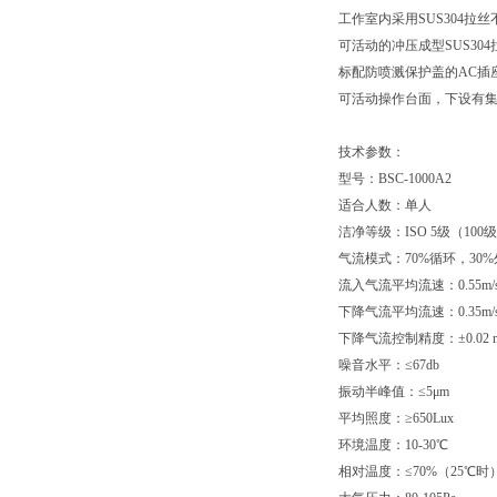
工作室内采用SUS304
可活动的冲压成型SUS3
标配防喷溅保护盖的AC插
可活动操作台面，下设有
技术参数：
型号：BSC-1000A2
适合人数：单人
洁净等级：ISO 5级（100
气流模式：70%循环，30
流入气流平均流速：0.55m/
下降气流平均流速：0.35m/
下降气流控制精度：±0.02 m
噪音水平：≤67db
振动半峰值：≤5μm
平均照度：≥650Lux
环境温度：10-30℃
相对温度：≤70%（25℃时