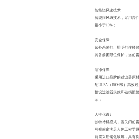
智能恒风速技术
智能恒风速技术，采用高性
量小于10%；
安全保障
紫外杀菌灯、照明灯连锁
具备前窗限位保护，当前
洁净保障
采用进口品牌的过滤器原材料
配ULPA（ISO4级）高效
预设过滤器失效和破损报
示；
人性化设计
独特待机模式，当关闭前
可视前窗满足人体工程学原
前窗采用钢化玻璃，具有