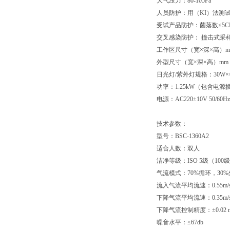
大气压力：80-105Pa
人员防护：用（KI）法测试
受试产品防护：菌落数≤5CF
交叉感染防护： 撞击式采样器
工作区尺寸（宽×深×高）mm：9
外型尺寸（宽×深×高）mm：10
日光灯/紫外灯规格：30W×①
功率：1.25kW（包含电源
电源：AC220±10V 50/60Hz
技术参数：
型号：BSC-1360A2
适合人数：双人
洁净等级：ISO 5级（100
气流模式：70%循环，30
流入气流平均流速：0.55m/
下降气流平均流速：0.35m/
下降气流控制精度：±0.02 m
噪音水平：≤67db