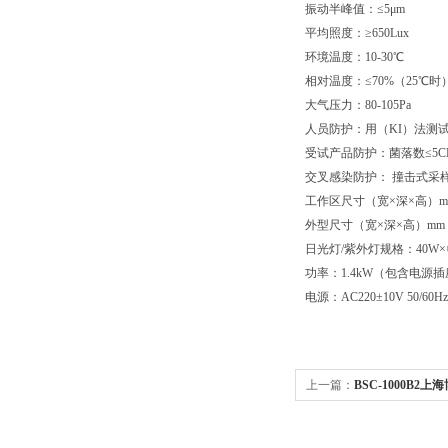
振动半峰值：≤5μm
平均照度：≥650Lux
环境温度：10-30℃
相对温度：≤70%（25℃时
大气压力：80-105Pa
人员防护：用（KI）法测试
受试产品防护：菌落数≤5CF
交叉感染防护： 撞击式采样器
工作区尺寸（宽×深×高）mm：1
外型尺寸（宽×深×高）mm：15
日光灯/紫外灯规格：40W×①
功率：1.4kW（包含电源
电源：AC220±10V 50/60Hz
上一篇：
BSC-1000B2上海博
生物安全柜