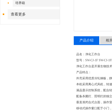
培养箱
查看更多
产品介绍
相
品名：净化工作台
型号：SW-CJ-1F SW-CJ-1F
净化工作台是开展生物技
产品特点：
外壳采用优质冷轧钢板，静
本机采用离心式风机，转
液晶显示控制系统，配合
配备杀菌灯、照明灯的独立控
垂直准闭合式台面，操作
移动式操作窗口配于小门