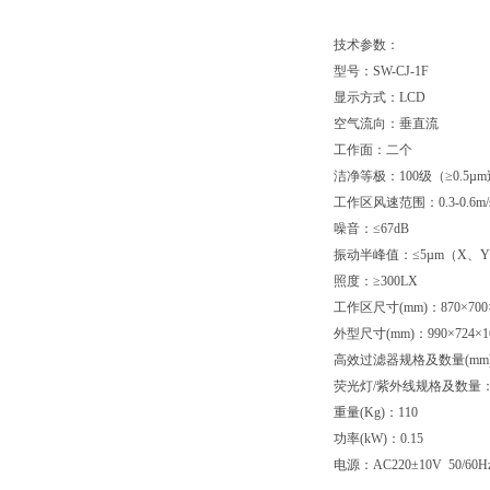
技术参数：
型号：SW-CJ-1F
显示方式：LCD
空气流向：垂直流
工作面：二个
洁净等极：100级（≥0.5µ
工作区风速范围：0.3-0.6m
噪音：≤67dB
振动半峰值：≤5µm（X、
照度：≥300LX
工作区尺寸(mm)：870×700×
外型尺寸(mm)：990×724×1
高效过滤器规格及数量(mm)：8
荧光灯/紫外线规格及数量：2
重量(Kg)：110
功率(kW)：0.15
电源：AC220±10V 50/60H