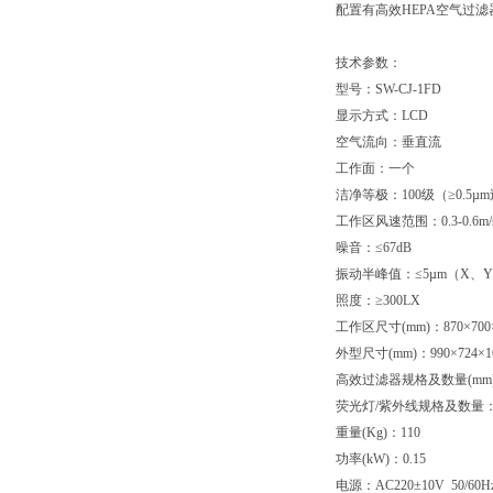
配置有高效HEPA空气过
技术参数：
型号：SW-CJ-1FD
显示方式：LCD
空气流向：垂直流
工作面：一个
洁净等极：100级（≥0.5µ
工作区风速范围：0.3-0.6m
噪音：≤67dB
振动半峰值：≤5µm（X、
照度：≥300LX
工作区尺寸(mm)：870×700×
外型尺寸(mm)：990×724×1
高效过滤器规格及数量(mm)：8
荧光灯/紫外线规格及数量：2
重量(Kg)：110
功率(kW)：0.15
电源：AC220±10V 50/60H