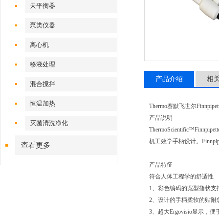
天平衡器
泵类仪器
离心机
移液处理
产品介绍
相
混合搅拌
恒温加热
Thermo赛默飞世尔Finnpi
产品说明
灭菌清洗净化
ThermoScientifi
机工效学手柄设计。Finnp
查看更多
产品特征
符合人体工程学的舒适性
1、彩色编码的宽型指状支
2、设计的手柄柔软的贴附
3、超大Ergovisio显示，