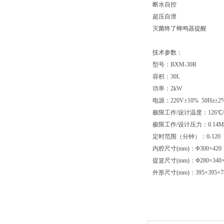
断水自控
超压自泄
灭菌终了蜂鸣器提醒
技术参数：
型号：BXM-30R
容积：30L
功率：2kW
电源：220V±10% 50Hz±2
极限工作/设计温度：126℃/
极限工作/设计压力：0.14MPa
定时范围（分钟）：0-120
内腔尺寸(mm)：Φ300×420
提篮尺寸(mm)：Ф280×340
外形尺寸(mm)：395×395×7