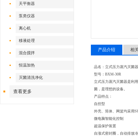
天平衡器
泵类仪器
离心机
移液处理
产品介绍
相
混合搅拌
恒温加热
品名：立式压力蒸汽灭菌
型号：BXM-30R
灭菌清洗净化
立式压力蒸汽灭菌器是利
菌，是理想的设备。
查看更多
产品特点：
自控型
外壳、筒体、网篮均采用SU
微电脑智能化控制
超温保护装置
自涨式密封圈，自动排放