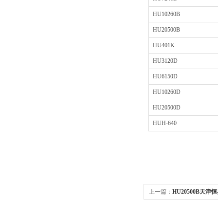
HU10260B
HU20500B
HU401K
HU3120D
HU6150D
HU10260D
HU20500D
HUH-640
上一篇：
HU20500B天津