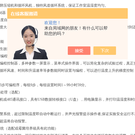
品牌压缩机和循环风机，独特风道循环系统，保证工作室温湿度均匀。
D控制器，控温精确波动小，带定时功能，时间设定值99小时59分。
速度自动控制
欢迎您！
速度大小可自动控制， 当箱内温度处于恒温状态时， 速度会减小， 循环风速会调整
来自局域网的朋友！有什么可以帮
助您的吗？
功能
发生故障时，液晶显示屏会出现故障信息，运行故障点一目了然。
可编程控制器
可编程控制器，多种参数一屏显示，菜单式操作界面，可以简化复杂的试验过程，真正
、循环风速、时间和升温速率等参数能同时设置与编程，可以进行温度上升的梯度控
63步可编程序，每组9步，每组设置时间1～99小时59分。
据处理（选配）
印机或485通讯接口，具有USB数据转移接口（U盘），用电脑显示，并打印温湿度
报警系统，超过限制温度即自动中断运行，并声光报警提示操作者,保证实验安全运行
和超温将自动报警。
系统（选配或霉菌培养箱具有此功能）