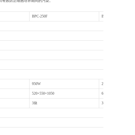
而有效防止细胞培养期间的污染。
BPC-250F
BPC-500F
950W
2250W
520×550×1050
670×720×1020
3块
3块