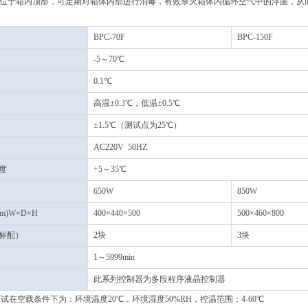
灯位于箱内顶部，可定期对箱体内部进行消毒，有效杀灭箱体内循环空气中的浮菌，从
BPC-70F
BPC-150F
-5～70℃
0.1℃
高温±0.3℃，低温±0.5℃
±1.5℃（测试点为25℃）
AC220V 50HZ
度
+5～35℃
650W
850W
m)W×D×H
400×440×500
500×460×800
标配）
2块
3块
1～5999min
此系列控制器为多段程序液晶控制器
试在空载条件下为：环境温度20℃，环境湿度50%RH，控温范围：4-60℃