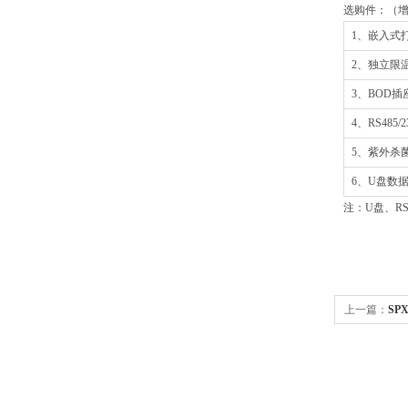
选购件：（增
1、嵌入式
2、独立限
3、BOD插
4、RS485
5、紫外杀
6、U盘数
注：U盘、RS
上一篇：
SPX
Z/SPX-25