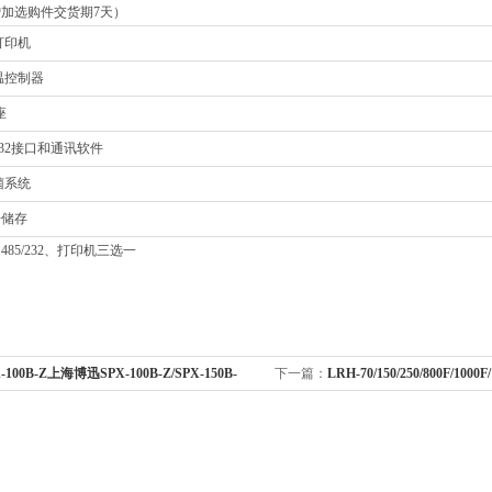
加选购件交货期7天）
打印机
温控制器
座
/232接口和通讯软件
菌系统
据储存
485/232、打印机三选一
-100B-Z上海博迅SPX-100B-Z/SPX-150B-
下一篇：
LRH-70/150/250/800F/10
0B-Z生化培养箱
化培养箱LRH-70F/150F/250F/800F/100