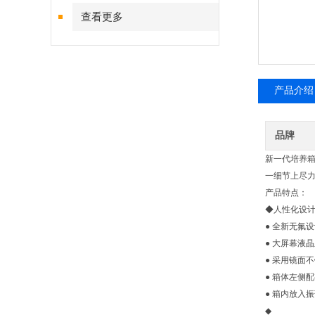
查看更多
产品介绍
品牌
新一代培养
一细节上尽
产品特点：
◆人性化设
● 全新无氟
● 大屏幕液
● 采用镜面
● 箱体左侧
● 箱内放入
◆