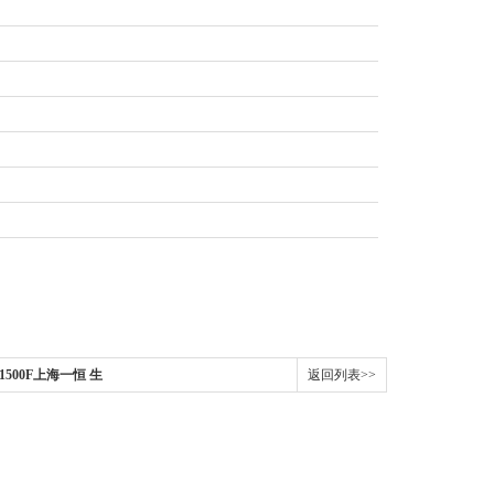
00F/1500F上海一恒 生
返回列表>>
0F/1500F