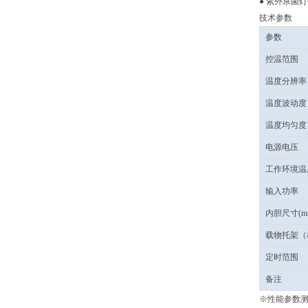
● 紫外杀菌
技术参数
参数
控温范围
温度分辨率
温度波动度
温度均匀度
电源电压
工作环境温
输入功率
内胆尺寸(m
载物托架（
定时范围
备注
※性能参数测