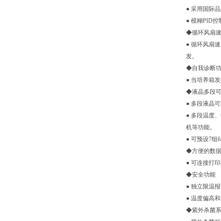
● 采用国际
● 模糊PI
◆循环风扇
● 循环风扇
发。
◆自我诊断
● 当培养箱
◆液晶多段
● 多段液晶
● 多段温度
机等功能。
● 可预设7组
◆方便的数
● 可连接打
◆安全功能
● 独立限温
● 温度偏高
◆紫外杀菌