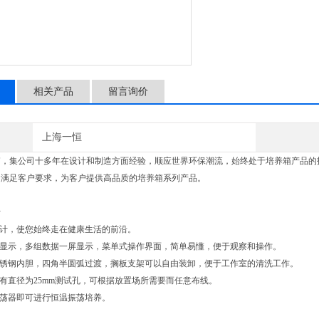
相关产品
留言询价
上海一恒
箱，集公司十多年在设计和制造方面经验，顺应世界环保潮流，始终处于培养箱产品的
力满足客户要求，为客户提供高品质的培养箱系列产品。
计
设计，使您始终走在健康生活的前沿。
晶显示，多组数据一屏显示，菜单式操作界面，简单易懂，便于观察和操作。
不锈钢内胆，四角半圆弧过渡，搁板支架可以自由装卸，便于工作室的清洗工作。
配有直径为25mm测试孔，可根据放置场所需要而任意布线。
振荡器即可进行恒温振荡培养。